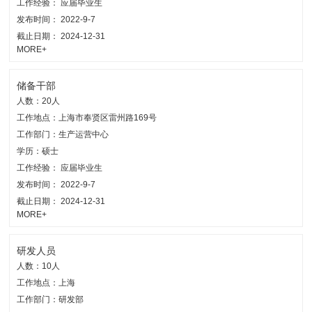
工作经验： 应届毕业生
发布时间： 2022-9-7
截止日期： 2024-12-31
MORE+
储备干部
人数：
20
人
工作地点：上海市奉贤区雷州路169号
工作部门：生产运营中心
学历：硕士
工作经验： 应届毕业生
发布时间： 2022-9-7
截止日期： 2024-12-31
MORE+
研发人员
人数：
10
人
工作地点：上海
工作部门：研发部