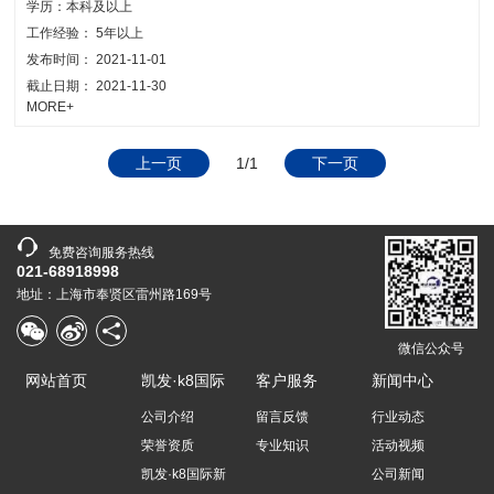
学历：本科及以上
工作经验： 5年以上
发布时间： 2021-11-01
截止日期： 2021-11-30
MORE+
上一页
1/1
下一页
免费咨询服务热线
021-68918998
地址：上海市奉贤区雷州路169号
微信公众号
网站首页
凯发·k8国际
客户服务
新闻中心
公司介绍
留言反馈
行业动态
荣誉资质
专业知识
活动视频
凯发·k8国际新
公司新闻